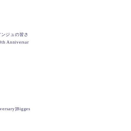
アンジュの皆さ
niversar
ry]Bigges