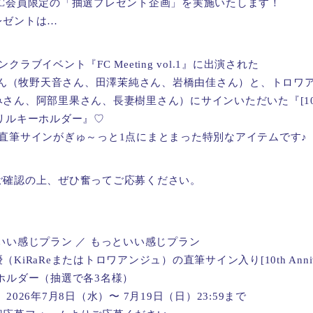
FC会員限定の「抽選プレゼント企画」を実施いたします！
レゼントは…
クラブイベント『FC Meeting vol.1』に出演された
皆さん（牧野天音さん、田澤茉純さん、岩橋由佳さん）と、トロワ
ん、阿部里果さん、長妻樹里さん）にサインいただいた『[10th An
tアクリルキーホルダー』♡
の直筆サインがぎゅ～っと1点にまとまった特別なアイテムです♪
ご確認の上、ぜひ奮ってご応募ください。
いい感じプラン ／ もっといい感じプラン
iRaReまたはトロワアンジュ）の直筆サイン入り[10th Anniversa
ホルダー（抽選で各3名様）
2026年7月8日（水）〜 7月19日（日）23:59まで