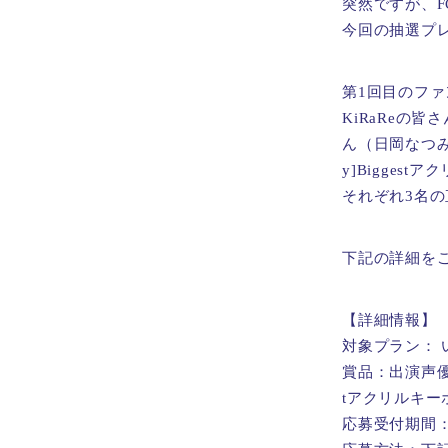
突然ですが、
今回の抽選プ
第1回目のファン
KiRaReの
ん（日岡なつみさ
y]Bigges
それぞれ3名
下記の詳細を
【詳細情報】
対象プラン： 
賞品：出演声優（K
tアクリルキー
応募受付期間： 