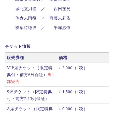
城北玄刃役 ／ 西田望見
佐倉未雨役 ／ 齊藤未莉依
双葉詩穂役 ／ 平塚紗依
チケット情報
販売券種
価格
VIP席チケット（限定特
\13,000（+税）
典付・前方6列保証）
※1
部完売
S席チケット（限定特典
\11,500（+税）
付・前方7-13列保証）
A席チケット（限定特典
\10,000（+税）