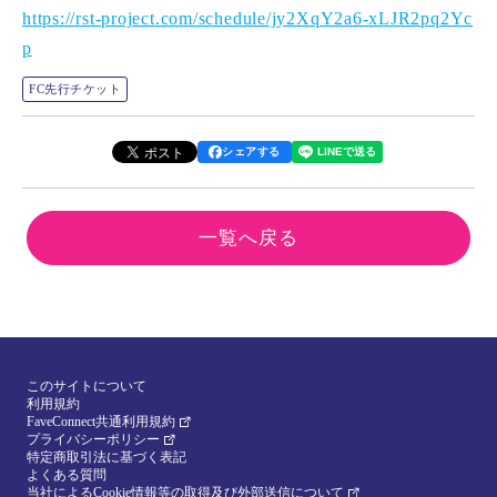
https://rst-project.com/schedule/jy2XqY2a6-xLJR2pq2Yc
p
FC先行チケット
シェアする
一覧へ戻る
このサイトについて
利用規約
FaveConnect共通利用規約
プライバシーポリシー
特定商取引法に基づく表記
よくある質問
当社によるCookie情報等の取得及び外部送信について