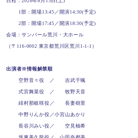
日程：2026年8月15日(土)
1部：開場13:45／開演14:30(予定)
2部：開場17:45／開演18:30(予定)
会場：サンパール荒川・大ホール
（〒116-0002 東京都荒川区荒川1-1-1）
出演者※情報解禁順
空野音々役 ／ 吉武千颯
式宮舞菜役 ／ 牧野天音
緋村那岐咲役／ 長妻樹里
中野りんか役／小宮山あかり
長谷川みい役／ 空見柚希
坂東美久龍役／ 山田奈都美