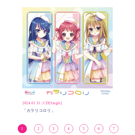
2024.01.31
|
CD[Single]
「カラリコロリ」
1
2
3
4
5
6
7