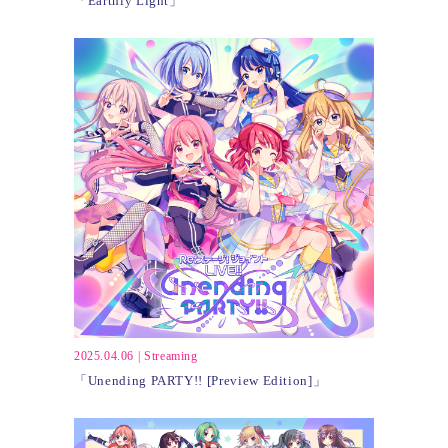
「Earthly Light」
2025.04.06
|
Streaming
「Unending PARTY!! [Preview Edition]」