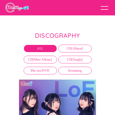
DISCOGRAPHY
ALL
CD[Album]
CD[Mini Album]
CD[Single]
Blu-ray/DVD
Streaming