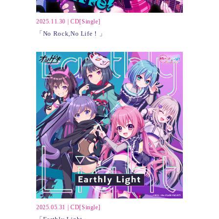
2025.11.30
|
CD[Single]
「No Rock,No Life！」
2025.05.31
|
CD[Single]