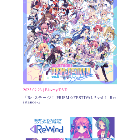
2025.02.28
|
Blu-ray/DVD
「Re:ステージ！ PRISM☆FESTIVAL!! vol.1 -Res
istance-」