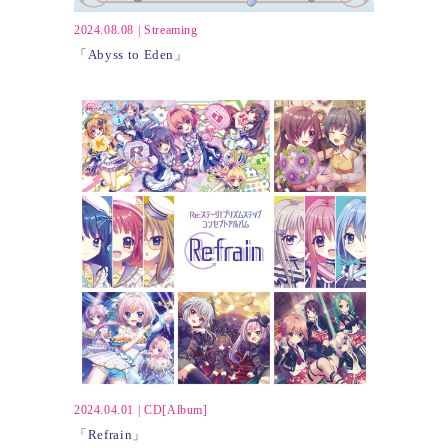
2024.08.08
|
Streaming
「Abyss to Eden」
2024.04.01
|
CD[Album]
「Refrain」