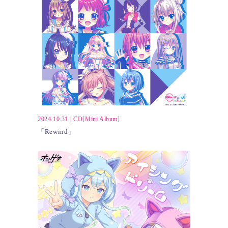
2024.10.31
|
CD[Mini Album]
「Rewind」