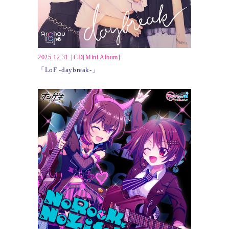
2025.12.31
|
CD[Mini Album]
「LoF -daybreak-」