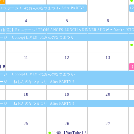
テージ！プリズムステップメモリアルブック
:ステージ！ -ねおんのなつまつり- After PARTY!!
12
4
5
6
)】Re:ステージ! TROIS ANGES LUNCH＆DINNER SHOW 〜You're “STO
ジ！ Concept LIVE!! -ねおんのなつまつり-
11
12
13
)】Re:ステージ! TROIS ANGES LUNCH＆DINNER SHOW 〜You're “STO
e】裏リステップRadio
【
ジ！ Concept LIVE!! -ねおんのなつまつり-
ジ！ -ねおんのなつまつり- After PARTY!!
18
19
20
ジ！ -ねおんのなつまつり- After PARTY!!
25
26
27
ジ！ -ねおんのなつまつり- After PARTY!!
11:00
【YouTube】リステップTV -生放送/増刊号-