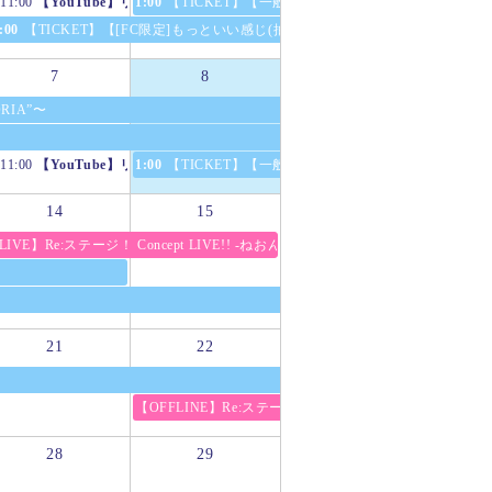
11:00
【YouTube】リステップTV -生放送/増刊号- #41
1:00
【TICKET】【一般販売(先着)】Re:ステージ！ Conce
:00
【TICKET】【[FC限定]もっといい感じ(抽選)】Re:ステージ! TROIS ANGES L
7
8
RIA”〜
11:00
【YouTube】リステップRadio -生放送/増刊号- #3
1:00
【TICKET】【一般販売(先着)】Re:ステージ！ -ねおんの
14
15
RIA”〜
LIVE】Re:ステージ！ Concept LIVE!! -ねおんのなつまつり-
21
22
【OFFLINE】Re:ステージ! -ねおんのなつまつり- After PA
28
29
 #42