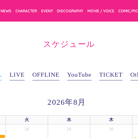
NEWS
CHARACTER
EVENT
DISCOGRAPHY
MOVIE / VOICE
COMIC/PI
スケジュール
L
LIVE
OFFLINE
YouTube
TICKET
Ot
2026年8月
火
水
木
28
29
30