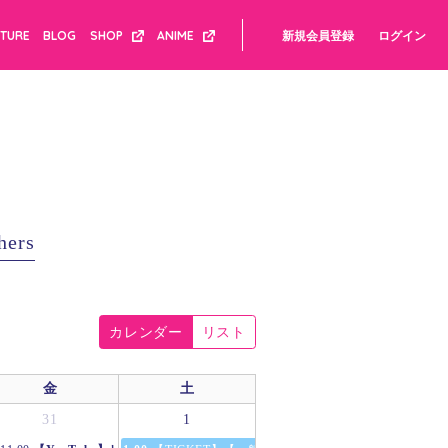
CTURE
BLOG
SHOP
ANIME
新規会員登録
ログイン
hers
カレンダー
リスト
金
土
31
1