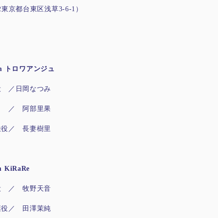
32東京都台東区浅草3-6-1）
from トロワアンジュ
 ／日岡なつみ
 ／ 阿部里果
役／ 長妻樹里
om KiRaRe
 ／ 牧野天音
役／ 田澤茉純