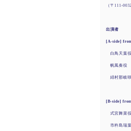
（〒111-00
出演者
[A-side] 
白鳥天葉役
帆風奏役
緋村那岐咲
[B-side] fr
式宮舞菜役
市杵島瑞葉