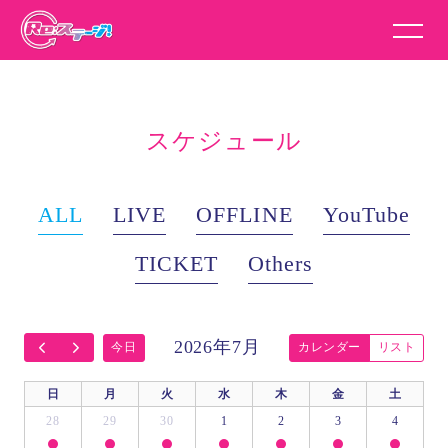
スケジュール
ALL
LIVE
OFFLINE
YouTube
TICKET
Others
2026年7月
今日
カレンダー
リスト
日
月
火
水
木
金
土
28
29
30
1
2
3
4