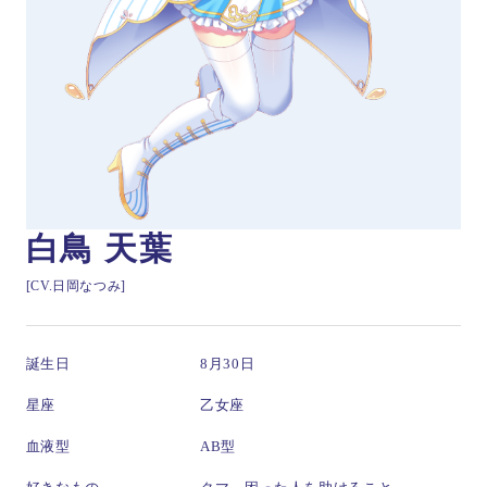
白鳥 天葉
[CV.日岡なつみ]
誕生日
8月30日
星座
乙女座
血液型
AB型