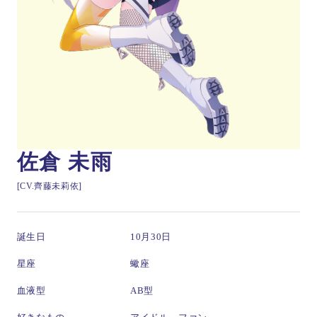
佐倉 未雨
[CV.齊藤未莉依]
誕生日
10月30日
星座
蠍座
血液型
AB型