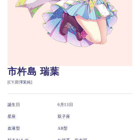
市杵島 瑞葉
[CV.田澤茉純]
誕生日
6月13日
星座
双子座
血液型
AB型